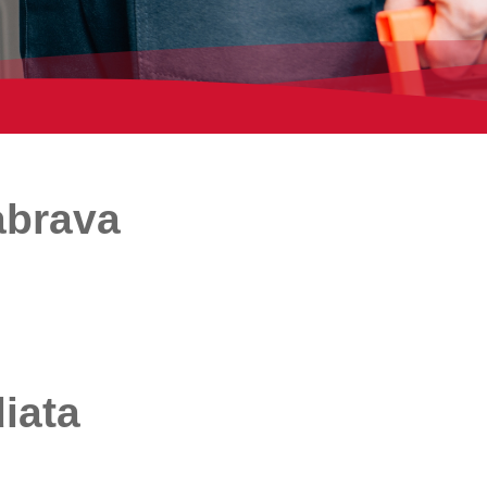
abrava
iata