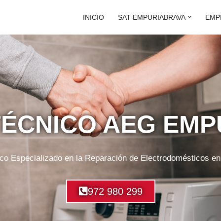
INICIO
SAT-EMPURIABRAVA
EMP
TÉCNICO AEG EM
ico Especializado en la Reparación de Electrodomésticos e
972 980 299